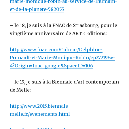
marie-monique-robin-au-service-de-lhumain-
et-de-la-planete-582055
– le 18, je suis à la FNAC de Strasbourg, pour le
vingtième anniversaire de ARTE Editions:
http://www.fnac.com/Colmar/Delphine-
Prunault-et-Marie-Monique-Robin/cp27219/w-
4?Origin=fnac_google&SpaceID=106
– le 19, je suis à la Biennale d’art contemporain
de Melle:
http://www.2015.biennale-
melle.fr/evenements.html