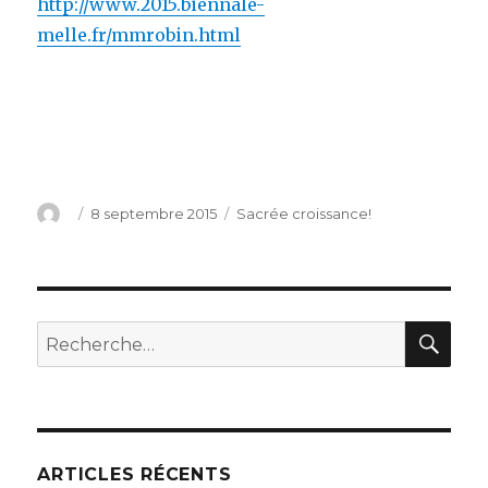
http://www.2015.biennale-
melle.fr/mmrobin.html
Auteur
Publié
8 septembre 2015
Catégories
Sacrée croissance!
le
RE
Recherche
pour
:
ARTICLES RÉCENTS