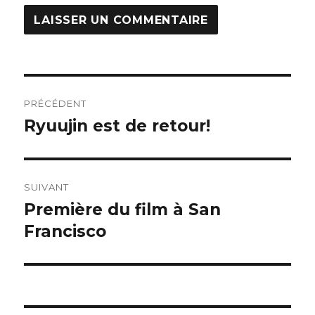
Navigation
PRÉCÉDENT
de
Ryuujin est de retour!
Article
précédent :
l’article
SUIVANT
Première du film à San
Article
Francisco
suivant :