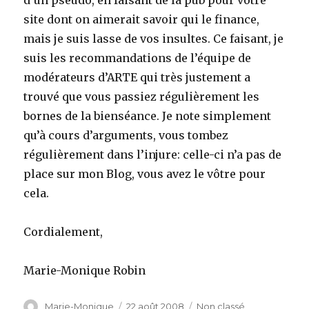
d’un pseudo, en faisant de la pub pour votre
site dont on aimerait savoir qui le finance,
mais je suis lasse de vos insultes. Ce faisant, je
suis les recommandations de l’équipe de
modérateurs d’ARTE qui très justement a
trouvé que vous passiez régulièrement les
bornes de la bienséance. Je note simplement
qu’à cours d’arguments, vous tombez
régulièrement dans l’injure: celle-ci n’a pas de
place sur mon Blog, vous avez le vôtre pour
cela.
Cordialement,
Marie-Monique Robin
Auteur
Marie-Monique
Publié
22 août 2008
Catégories
Non classé