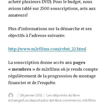
acheté plusieurs DVD). Pour le budget, nous
avions tablé sur 2500 souscriptions, avis aux
amateurs!
Plus d’informations sur la démarche et ses
objectifs à l’adresse suivante:
http://www.m2rfilms.com/crbst_22.html
La souscription donne accès aux
pages
« membres »
de m2rfilms où je rends compte
régulièrement de la progression du montage
financier et de l’enquête.
Auteur
Publié
28 janvier 2012
Catégories
Les déportés du libre
le
échange/Los deportados del libre commercio
,
M2rfilms