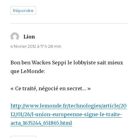
Répondre
Lion
dit :
4 février 2012 à 17 h 28 min
Bon ben Wackes Seppi le lobbyiste sait mieux
que LeMonde:
« Ce traité, négocié en secret… »
http://www.lemonde.fr/technologies/article/20
12/01/26/l-union-europeenne-signe-le-traite-
acta_1635244_651865.html