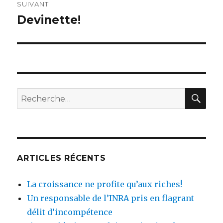
SUIVANT
Devinette!
Article
suivant :
RE
Recherche
pour
:
ARTICLES RÉCENTS
La croissance ne profite qu’aux riches!
Un responsable de l’INRA pris en flagrant
délit d’incompétence