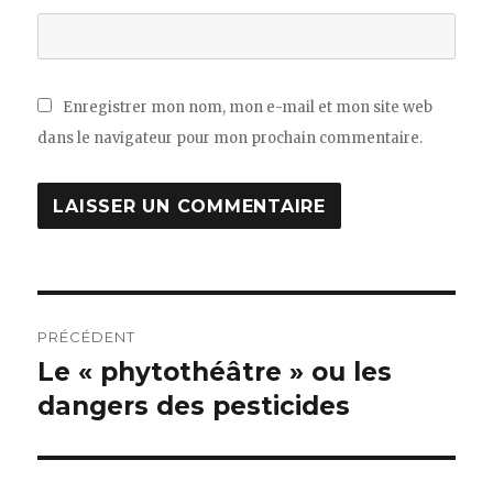
Enregistrer mon nom, mon e-mail et mon site web
dans le navigateur pour mon prochain commentaire.
Navigation
PRÉCÉDENT
de
Le « phytothéâtre » ou les
Article
dangers des pesticides
précédent :
l’article