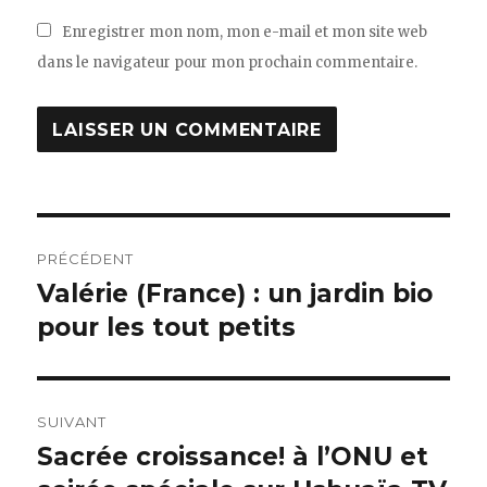
Enregistrer mon nom, mon e-mail et mon site web
dans le navigateur pour mon prochain commentaire.
Navigation
PRÉCÉDENT
de
Valérie (France) : un jardin bio
Article
pour les tout petits
précédent :
l’article
SUIVANT
Sacrée croissance! à l’ONU et
Article
suivant :