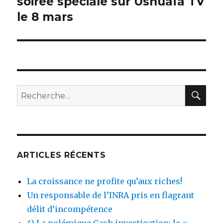
soirée spéciale sur Ushuaïa TV
le 8 mars
RE
Recherche
pour
:
ARTICLES RÉCENTS
La croissance ne profite qu’aux riches!
Un responsable de l’INRA pris en flagrant
délit d’incompétence