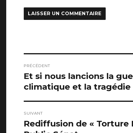
Navigation
PRÉCÉDENT
de
Et si nous lancions la gu
Article
précédent :
l’article
climatique et la tragédi
SUIVANT
Rediffusion de « Torture 
Article
suivant :