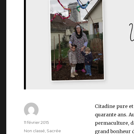
Citadine pure et
quarante ans. Au
Auteur
Publié
11 février 2015
permaculture, d
le
Catégories
Non classé
,
Sacrée
grand bonheur d